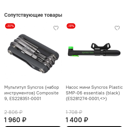
Сопутствующие товары
-30%
-18%
Мультитул Syncros (набор
Насос мини Syncros Plastic
инструментов) Composite
SMP-06 essentials (black)
9, ES228351-0001
(ES281274-0001,<>)
2 806 ₽
1 708 ₽
1 960 ₽
1 400 ₽