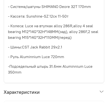
- Система/шатуны SHIMANO Deore 32T 170mm
- Кассета: Sunshine-SZ 12ск 11-50т
- Колеса: Luce на втулках alloy 286R,alloy 4 seal
bearing M12*14G*32H*148MM(зад), alloy 286F,2 seal
bearing M15*14G*32H*110MM(перед)
- Шины:CST Jack Rabbit 29x2.1
- Руль Aluminnium Luce 720mm
-Подседельный штырь 31.6мм Aluminnium Luce
350mm
Характеристики