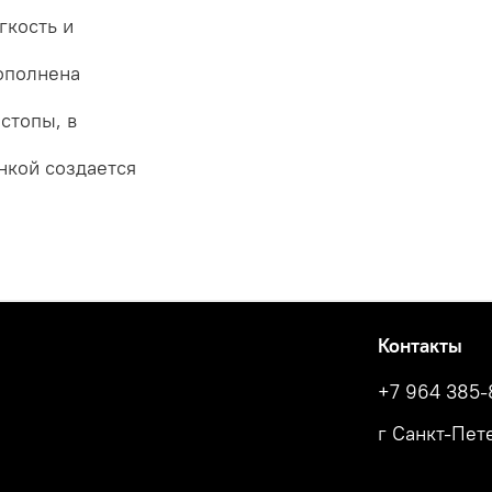
гкость и
дополнена
стопы, в
нкой создается
Контакты
+7 964 385-
г Санкт-Пете