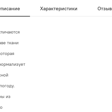
писание
Характеристики
Отзы
тличаются
аве ткани
которая
нормализует
жной
погоду.
ны из
мо