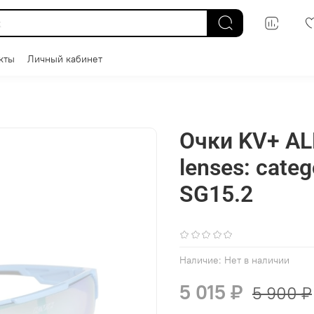
кты
Личный кабинет
Очки KV+ ALP
lenses: categ
SG15.2
(0)
Наличие:
Нет в наличии
5 015 ₽
5 900 ₽