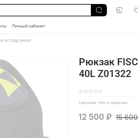
кты
Личный кабинет
и и подсумки
Рюкзак FIS
40L Z01322
(0)
Наличие:
Нет в наличии
12 500 ₽
15 600
В избранное