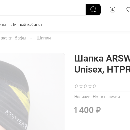
кты
Личный кабинет
овязки, бафы
Шапки
Шапка ARSW
Unisex, HTP
(0)
Наличие:
Нет в наличии
1 400 ₽
В избранное