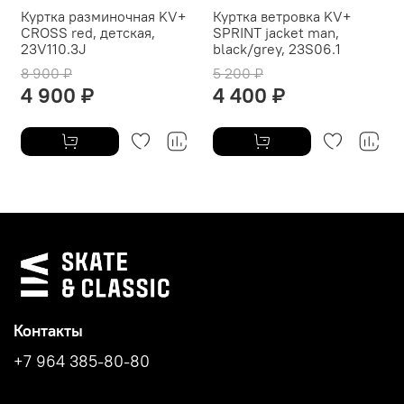
Куртка разминочная KV+
Куртка ветровка KV+
CROSS red, детская,
SPRINT jacket man,
23V110.3J
black/grey, 23S06.1
8 900 ₽
5 200 ₽
4 900 ₽
4 400 ₽
Контакты
+7 964 385-80-80