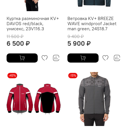
Куртка разминочная KV+
Ветровка KV+ BREEZE
DAVOS red/black,
WAVE windproof Jacket
унисекс, 23V116.3
man green, 24S18.7
11 500 ₽
9 400 ₽
6 500 ₽
5 900 ₽
-45%
-15%