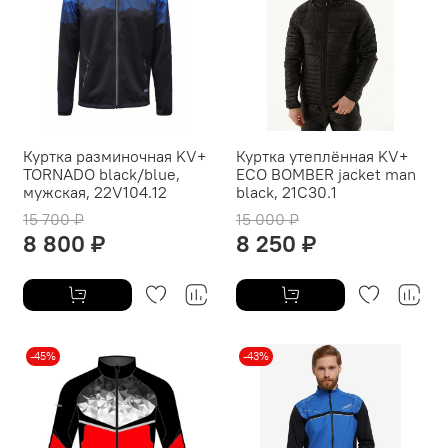
Куртка разминочная KV+
Куртка утеплённая KV+
TORNADO black/blue,
ECO BOMBER jacket man
мужская, 22V104.12
black, 21C30.1
15 700 ₽
15 000 ₽
8 800 ₽
8 250 ₽
-45%
-43%