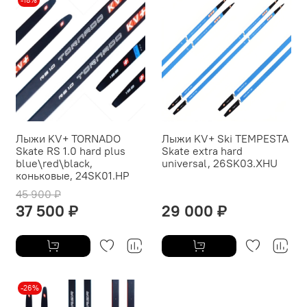
-18%
Лыжи KV+ TORNADO
Лыжи KV+ Ski TEMPESTA
Skate RS 1.0 hard plus
Skate extra hard
blue\red\black,
universal, 26SK03.XHU
коньковые, 24SK01.HP
45 900 ₽
37 500 ₽
29 000 ₽
-26%